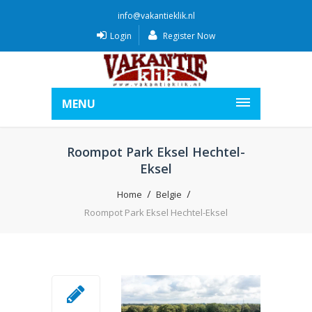
info@vakantieklik.nl
Login
Register Now
MENU
Roompot Park Eksel Hechtel-
Eksel
Home
Belgie
Roompot Park Eksel Hechtel-Eksel