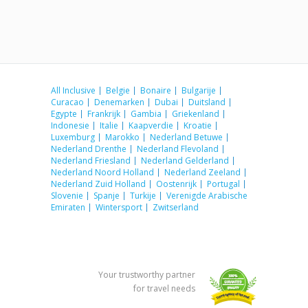
All Inclusive
Belgie
Bonaire
Bulgarije
Curacao
Denemarken
Dubai
Duitsland
Egypte
Frankrijk
Gambia
Griekenland
Indonesie
Italie
Kaapverdie
Kroatie
Luxemburg
Marokko
Nederland Betuwe
Nederland Drenthe
Nederland Flevoland
Nederland Friesland
Nederland Gelderland
Nederland Noord Holland
Nederland Zeeland
Nederland Zuid Holland
Oostenrijk
Portugal
Slovenie
Spanje
Turkije
Verenigde Arabische
Emiraten
Wintersport
Zwitserland
Your trustworthy partner
for travel needs