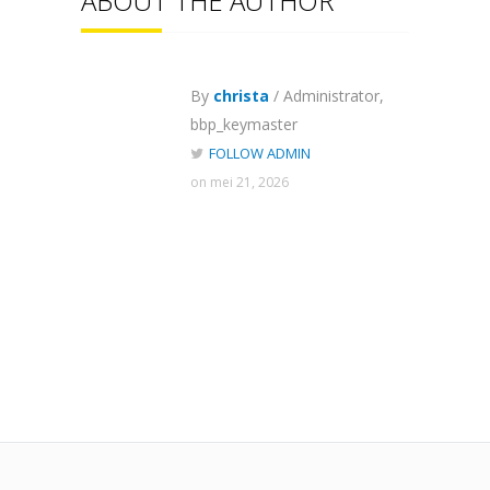
ABOUT THE AUTHOR
By
christa
/ Administrator,
bbp_keymaster
FOLLOW ADMIN
on mei 21, 2026