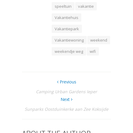
speeltuin
vakantie
Vakantiehuis
Vakantiepark
Vakantiewoning
weekend
weekendje weg
wifi
Previous
Camping Urban Gardens Ieper
Next
Sunparks Oostduinkerke aan Zee Koksijde