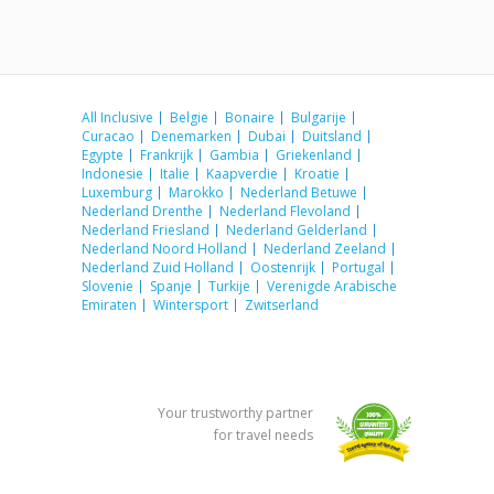
All Inclusive
Belgie
Bonaire
Bulgarije
Curacao
Denemarken
Dubai
Duitsland
Egypte
Frankrijk
Gambia
Griekenland
Indonesie
Italie
Kaapverdie
Kroatie
Luxemburg
Marokko
Nederland Betuwe
Nederland Drenthe
Nederland Flevoland
Nederland Friesland
Nederland Gelderland
Nederland Noord Holland
Nederland Zeeland
Nederland Zuid Holland
Oostenrijk
Portugal
Slovenie
Spanje
Turkije
Verenigde Arabische
Emiraten
Wintersport
Zwitserland
Your trustworthy partner
for travel needs