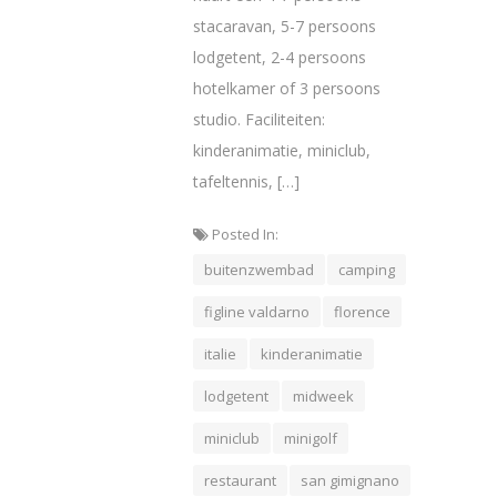
stacaravan, 5-7 persoons
lodgetent, 2-4 persoons
hotelkamer of 3 persoons
studio. Faciliteiten:
kinderanimatie, miniclub,
tafeltennis, […]
Posted In:
buitenzwembad
camping
figline valdarno
florence
italie
kinderanimatie
lodgetent
midweek
miniclub
minigolf
restaurant
san gimignano