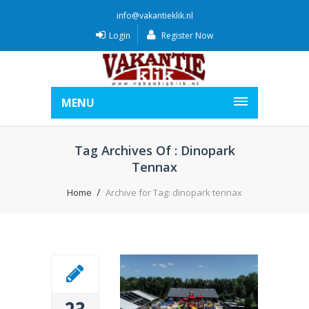
info@vakantieklik.nl
Login
Register Now
MENU
Tag Archives Of : Dinopark
Tennax
Home
Archive for Tag: dinopark tennax