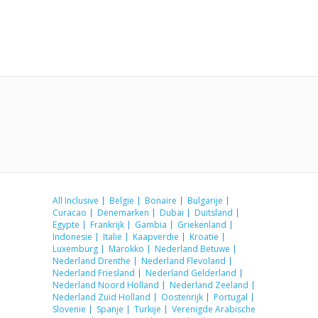
All Inclusive
Belgie
Bonaire
Bulgarije
Curacao
Denemarken
Dubai
Duitsland
Egypte
Frankrijk
Gambia
Griekenland
Indonesie
Italie
Kaapverdie
Kroatie
Luxemburg
Marokko
Nederland Betuwe
Nederland Drenthe
Nederland Flevoland
Nederland Friesland
Nederland Gelderland
Nederland Noord Holland
Nederland Zeeland
Nederland Zuid Holland
Oostenrijk
Portugal
Slovenie
Spanje
Turkije
Verenigde Arabische