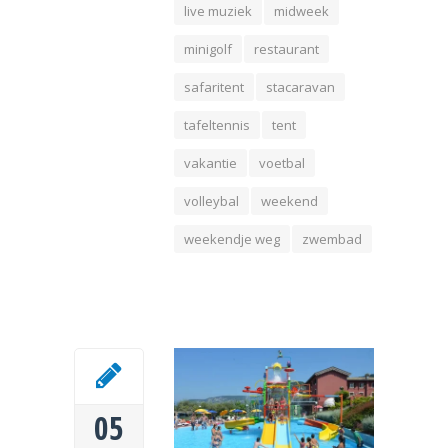
live muziek
midweek
minigolf
restaurant
safaritent
stacaravan
tafeltennis
tent
vakantie
voetbal
volleybal
weekend
weekendje weg
zwembad
05