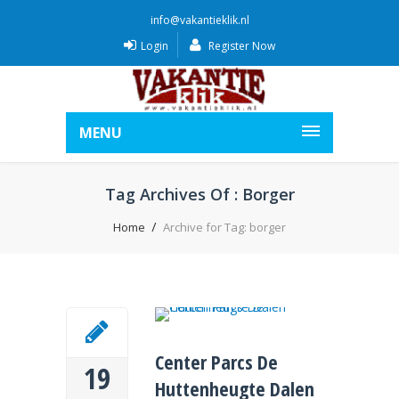
info@vakantieklik.nl
Login
Register Now
MENU
Tag Archives Of : Borger
Home
Archive for Tag: borger
Center Parcs De
19
Huttenheugte Dalen