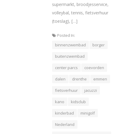
supermarkt, broodjesservice,
volleybal, tennis, fietsverhuur
(toeslag), […]
Posted In:
binnenzwembad
borger
buitenzwembad
center parcs
coevorden
dalen
drenthe
emmen
fietsverhuur
jacuzzi
kano
kidsclub
kinderbad
minigolf
Nederland