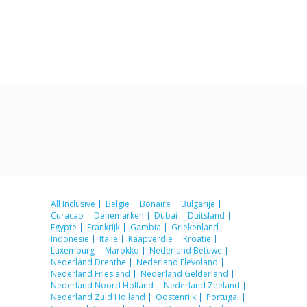
All Inclusive
Belgie
Bonaire
Bulgarije
Curacao
Denemarken
Dubai
Duitsland
Egypte
Frankrijk
Gambia
Griekenland
Indonesie
Italie
Kaapverdie
Kroatie
Luxemburg
Marokko
Nederland Betuwe
Nederland Drenthe
Nederland Flevoland
Nederland Friesland
Nederland Gelderland
Nederland Noord Holland
Nederland Zeeland
Nederland Zuid Holland
Oostenrijk
Portugal