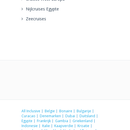
Nijlcruises Egypte
Zeecruises
All Inclusive
Belgie
Bonaire
Bulgarije
Curacao
Denemarken
Dubai
Duitsland
Egypte
Frankrijk
Gambia
Griekenland
Indonesie
Italie
Kaapverdie
Kroatie