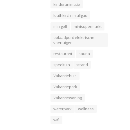
kinderanimatie
leuthkirch im allgau
minigolf
minisupermarkt
oplaadpunt elektrische
voertuigen
restaurant
sauna
speeltuin
strand
Vakantiehuis
Vakantiepark
Vakantiewoning
waterpark
wellness
wifi