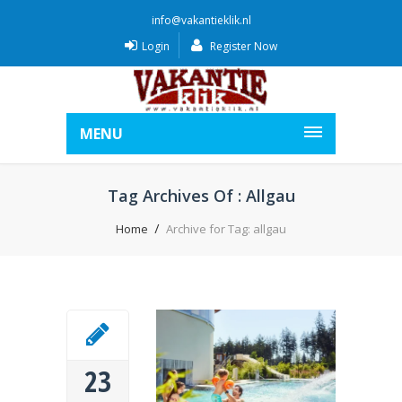
info@vakantieklik.nl
Login
Register Now
MENU
Tag Archives Of : Allgau
Home
Archive for Tag: allgau
23