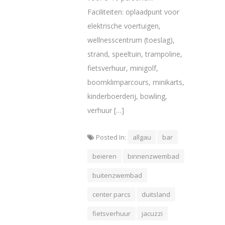
Faciliteiten: oplaadpunt voor
elektrische voertuigen,
wellnesscentrum (toeslag),
strand, speeltuin, trampoline,
fietsverhuur, minigolf,
boomklimparcours, minikarts,
kinderboerderij, bowling,
verhuur […]
Posted In:
allgau
bar
beieren
binnenzwembad
buitenzwembad
center parcs
duitsland
fietsverhuur
jacuzzi