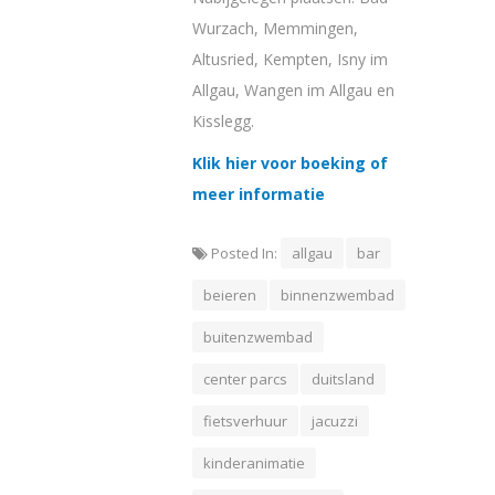
Wurzach, Memmingen,
Altusried, Kempten, Isny im
Allgau, Wangen im Allgau en
Kisslegg.
Klik hier voor boeking of
meer informatie
Posted In:
allgau
bar
beieren
binnenzwembad
buitenzwembad
center parcs
duitsland
fietsverhuur
jacuzzi
kinderanimatie