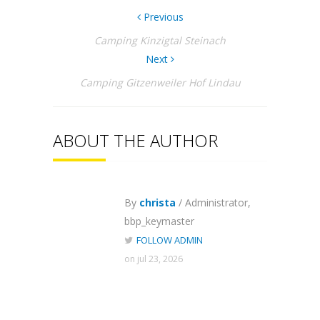
Previous
Camping Kinzigtal Steinach
Next
Camping Gitzenweiler Hof Lindau
ABOUT THE AUTHOR
By
christa
/ Administrator,
bbp_keymaster
FOLLOW ADMIN
on jul 23, 2026