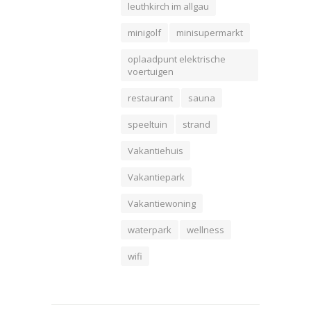
leuthkirch im allgau
minigolf
minisupermarkt
oplaadpunt elektrische
voertuigen
restaurant
sauna
speeltuin
strand
Vakantiehuis
Vakantiepark
Vakantiewoning
waterpark
wellness
wifi