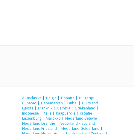
All Inclusive
Belgie
Bonaire
Bulgarije
Curacao
Denemarken
Dubai
Duitsland
Egypte
Frankrijk
Gambia
Griekenland
Indonesie
Italie
Kaapverdie
Kroatie
Luxemburg
Marokko
Nederland Betuwe
Nederland Drenthe
Nederland Flevoland
Nederland Friesland
Nederland Gelderland
Nederland Noord Holland
Nederland Zeeland