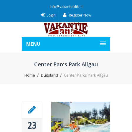
info@vakantieklik.nl
Login
Register Now
MENU
Center Parcs Park Allgau
Home
Duitsland
Center Parcs Park Allgau
23