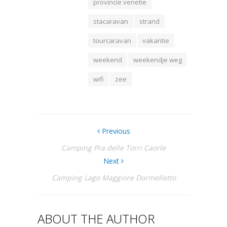
provincie venetie
stacaravan
strand
tourcaravan
vakantie
weekend
weekendje weg
wifi
zee
Previous
Camping Pra delle Torri Caorle
Next
Camping Lago Maggiore Dormelletto
ABOUT THE AUTHOR