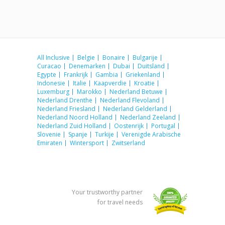
All Inclusive
Belgie
Bonaire
Bulgarije
Curacao
Denemarken
Dubai
Duitsland
Egypte
Frankrijk
Gambia
Griekenland
Indonesie
Italie
Kaapverdie
Kroatie
Luxemburg
Marokko
Nederland Betuwe
Nederland Drenthe
Nederland Flevoland
Nederland Friesland
Nederland Gelderland
Nederland Noord Holland
Nederland Zeeland
Nederland Zuid Holland
Oostenrijk
Portugal
Slovenie
Spanje
Turkije
Verenigde Arabische
Emiraten
Wintersport
Zwitserland
Your trustworthy partner
for travel needs