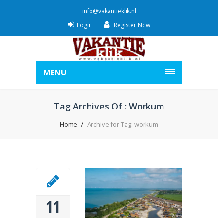
info@vakantieklik.nl
Login
Register Now
MENU
Tag Archives Of : Workum
Home
Archive for Tag: workum
11