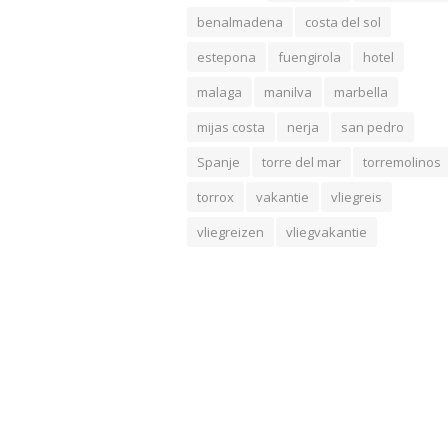
benalmadena
costa del sol
estepona
fuengirola
hotel
malaga
manilva
marbella
mijas costa
nerja
san pedro
Spanje
torre del mar
torremolinos
torrox
vakantie
vliegreis
vliegreizen
vliegvakantie