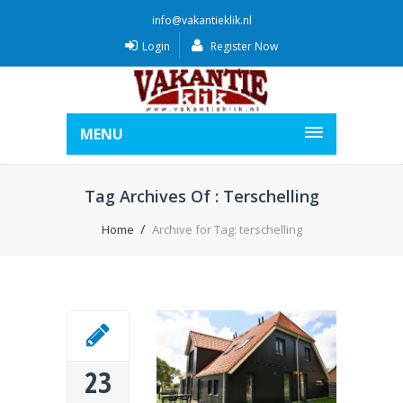
info@vakantieklik.nl
Login
Register Now
MENU
Tag Archives Of : Terschelling
Home
Archive for Tag: terschelling
23