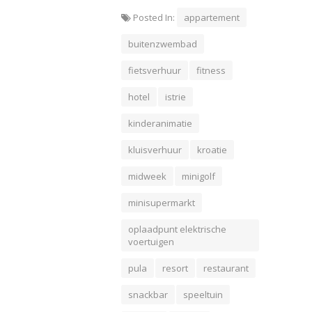
Posted In:
appartement
buitenzwembad
fietsverhuur
fitness
hotel
istrie
kinderanimatie
kluisverhuur
kroatie
midweek
minigolf
minisupermarkt
oplaadpunt elektrische
voertuigen
pula
resort
restaurant
snackbar
speeltuin