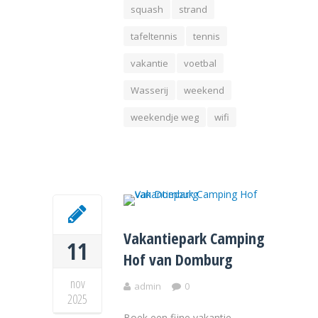
squash
strand
tafeltennis
tennis
vakantie
voetbal
Wasserij
weekend
weekendje weg
wifi
Vakantiepark Camping
11
Hof van Domburg
nov
admin
0
2025
Boek een fijne vakantie,