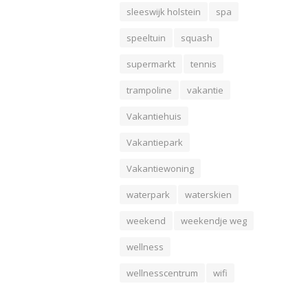
sleeswijk holstein
spa
speeltuin
squash
supermarkt
tennis
trampoline
vakantie
Vakantiehuis
Vakantiepark
Vakantiewoning
waterpark
waterskien
weekend
weekendje weg
wellness
wellnesscentrum
wifi