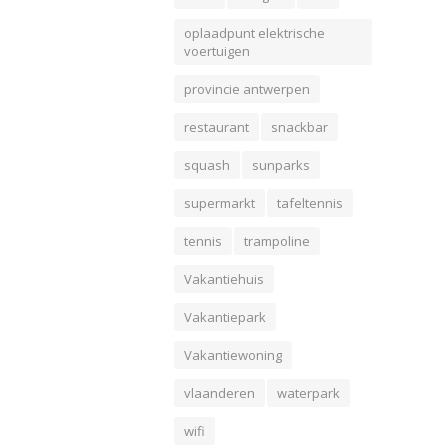
oplaadpunt elektrische
voertuigen
provincie antwerpen
restaurant
snackbar
squash
sunparks
supermarkt
tafeltennis
tennis
trampoline
Vakantiehuis
Vakantiepark
Vakantiewoning
vlaanderen
waterpark
wifi