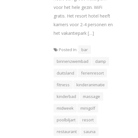
voor het hele gezin. WiFi
gratis. Het resort hotel heeft
kamers voor 2-4 personen en
het vakantiepark […]
Posted In:
bar
binnenzwembad
damp
duitsland
ferienresort
fitness
kinderanimatie
kinderbad
massage
midweek
minigolf
poolbiljart
resort
restaurant
sauna