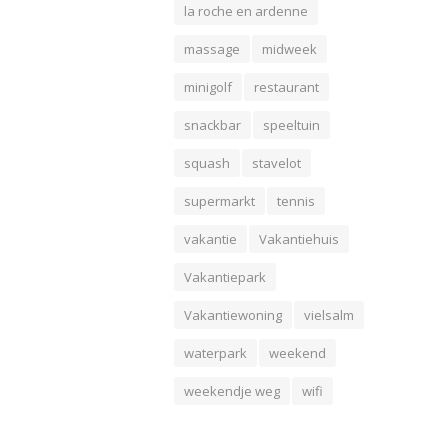
la roche en ardenne
massage
midweek
minigolf
restaurant
snackbar
speeltuin
squash
stavelot
supermarkt
tennis
vakantie
Vakantiehuis
Vakantiepark
Vakantiewoning
vielsalm
waterpark
weekend
weekendje weg
wifi