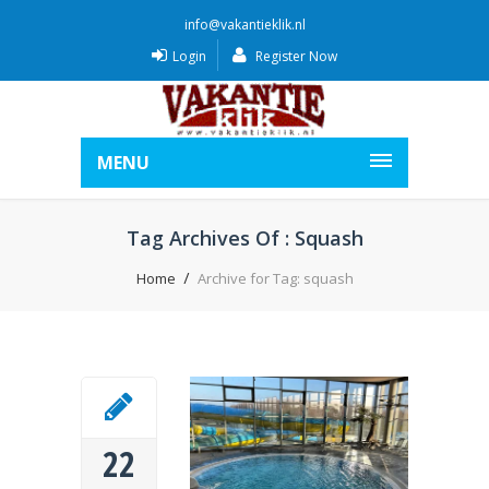
info@vakantieklik.nl
Login
Register Now
MENU
Tag Archives Of : Squash
Home
Archive for Tag: squash
22