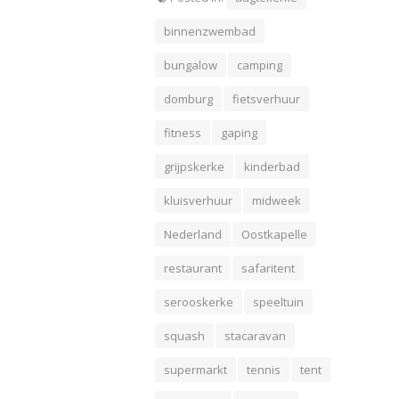
binnenzwembad
bungalow
camping
domburg
fietsverhuur
fitness
gaping
grijpskerke
kinderbad
kluisverhuur
midweek
Nederland
Oostkapelle
restaurant
safaritent
serooskerke
speeltuin
squash
stacaravan
supermarkt
tennis
tent