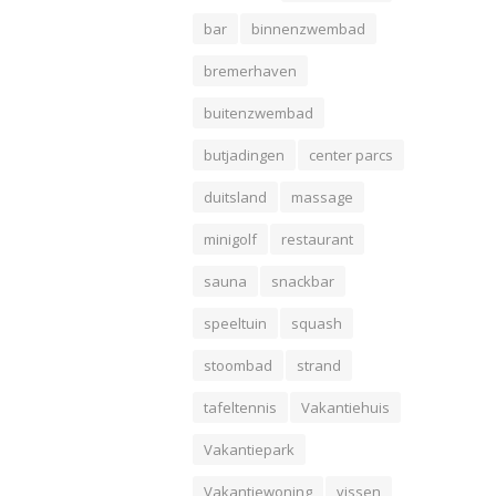
bar
binnenzwembad
bremerhaven
buitenzwembad
butjadingen
center parcs
duitsland
massage
minigolf
restaurant
sauna
snackbar
speeltuin
squash
stoombad
strand
tafeltennis
Vakantiehuis
Vakantiepark
Vakantiewoning
vissen