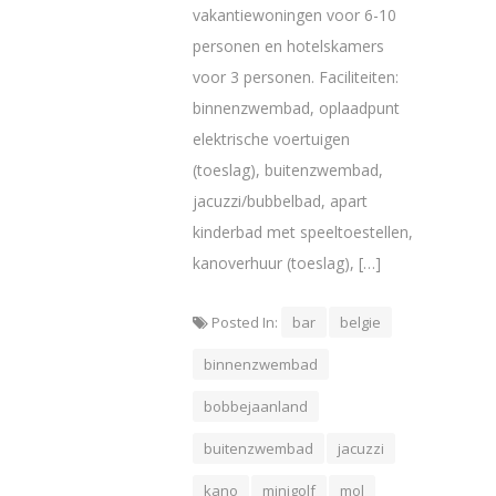
vakantiewoningen voor 6-10
personen en hotelskamers
voor 3 personen. Faciliteiten:
binnenzwembad, oplaadpunt
elektrische voertuigen
(toeslag), buitenzwembad,
jacuzzi/bubbelbad, apart
kinderbad met speeltoestellen,
kanoverhuur (toeslag), […]
Posted In:
bar
belgie
binnenzwembad
bobbejaanland
buitenzwembad
jacuzzi
kano
minigolf
mol