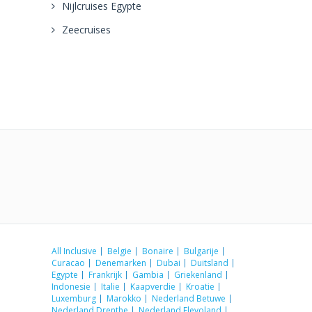
Nijlcruises Egypte
Zeecruises
All Inclusive
Belgie
Bonaire
Bulgarije
Curacao
Denemarken
Dubai
Duitsland
Egypte
Frankrijk
Gambia
Griekenland
Indonesie
Italie
Kaapverdie
Kroatie
Luxemburg
Marokko
Nederland Betuwe
Nederland Drenthe
Nederland Flevoland