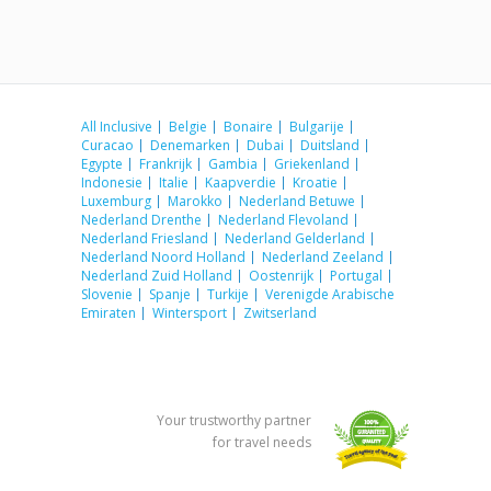
All Inclusive
Belgie
Bonaire
Bulgarije
Curacao
Denemarken
Dubai
Duitsland
Egypte
Frankrijk
Gambia
Griekenland
Indonesie
Italie
Kaapverdie
Kroatie
Luxemburg
Marokko
Nederland Betuwe
Nederland Drenthe
Nederland Flevoland
Nederland Friesland
Nederland Gelderland
Nederland Noord Holland
Nederland Zeeland
Nederland Zuid Holland
Oostenrijk
Portugal
Slovenie
Spanje
Turkije
Verenigde Arabische
Emiraten
Wintersport
Zwitserland
Your trustworthy partner
for travel needs