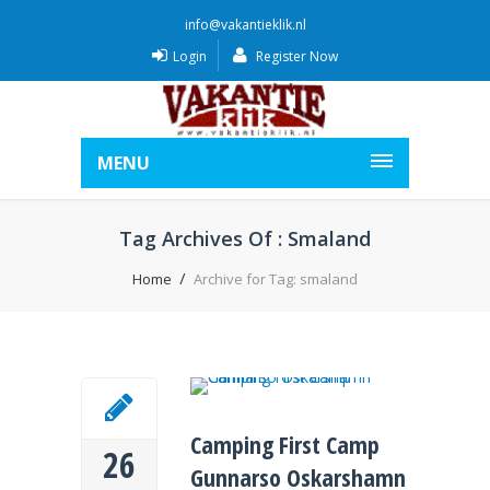
info@vakantieklik.nl
Login
Register Now
MENU
Tag Archives Of : Smaland
Home
Archive for Tag: smaland
Camping First Camp
26
Gunnarso Oskarshamn