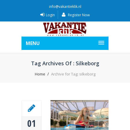
info@vakantieklik.nl
Login
Register Now
MENU
Tag Archives Of : Silkeborg
Home
Archive for Tag: silkeborg
01