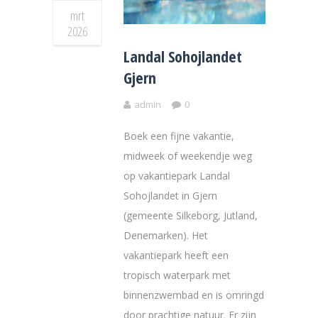
mrt
2026
Landal Sohojlandet
Gjern
admin
0
Boek een fijne vakantie,
midweek of weekendje weg
op vakantiepark Landal
Sohojlandet in Gjern
(gemeente Silkeborg, Jutland,
Denemarken). Het
vakantiepark heeft een
tropisch waterpark met
binnenzwembad en is omringd
door prachtige natuur. Er zijn