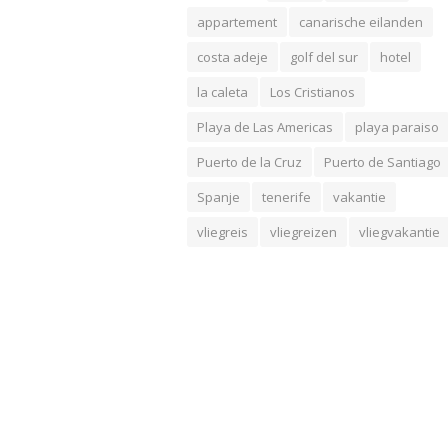
appartement
canarische eilanden
costa adeje
golf del sur
hotel
la caleta
Los Cristianos
Playa de Las Americas
playa paraiso
Puerto de la Cruz
Puerto de Santiago
Spanje
tenerife
vakantie
vliegreis
vliegreizen
vliegvakantie