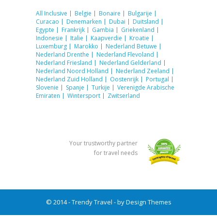
All Inclusive
Belgie
Bonaire
Bulgarije
Curacao
Denemarken
Dubai
Duitsland
Egypte
Frankrijk
Gambia
Griekenland
Indonesie
Italie
Kaapverdie
Kroatie
Luxemburg
Marokko
Nederland Betuwe
Nederland Drenthe
Nederland Flevoland
Nederland Friesland
Nederland Gelderland
Nederland Noord Holland
Nederland Zeeland
Nederland Zuid Holland
Oostenrijk
Portugal
Slovenie
Spanje
Turkije
Verenigde Arabische
Emiraten
Wintersport
Zwitserland
Your trustworthy partner
for travel needs
© 2014 - Trendy Travel - by
Design Themes