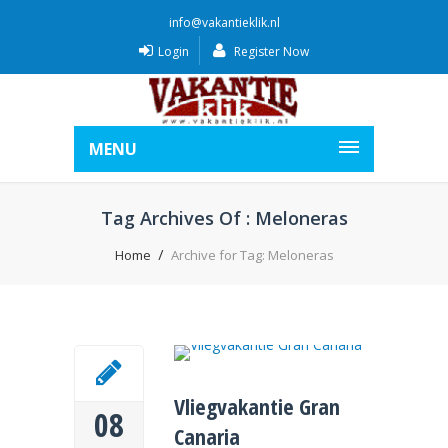
info@vakantieklik.nl
Login
Register Now
MENU
Tag Archives Of : Meloneras
Home
Archive for Tag: Meloneras
Vliegvakantie Gran
08
Canaria