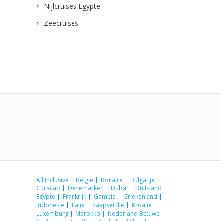
Nijlcruises Egypte
Zeecruises
All Inclusive
Belgie
Bonaire
Bulgarije
Curacao
Denemarken
Dubai
Duitsland
Egypte
Frankrijk
Gambia
Griekenland
Indonesie
Italie
Kaapverdie
Kroatie
Luxemburg
Marokko
Nederland Betuwe