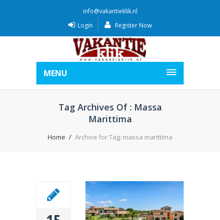
info@vakantieklik.nl
Login
Register Now
MENU
Tag Archives Of : Massa
Marittima
Home
Archive for Tag: massa marittima