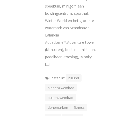
speeltuin, minigolf, een
bowlingcentrum, sporthal,
Winter World en het grootste
waterpark van Scandinavië:
Lalandia
Aquadome™.Adventure tower
(klimtoren), boshindernisbaan,
padelbaan (toeslag), Monky
[…]
Posted In:
billund
binnenzwembad
buitenzwembad
denemarken
fitness