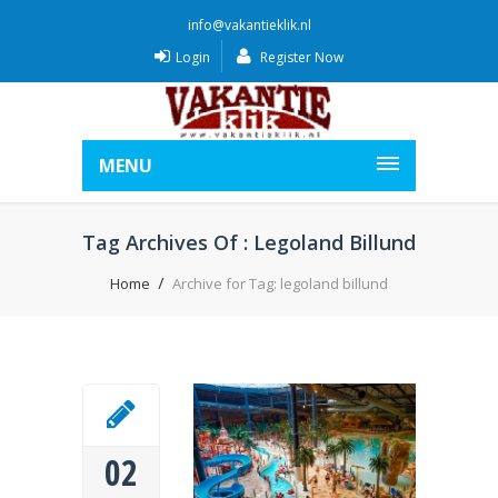
info@vakantieklik.nl
Login
Register Now
MENU
Tag Archives Of : Legoland Billund
Home
Archive for Tag: legoland billund
02