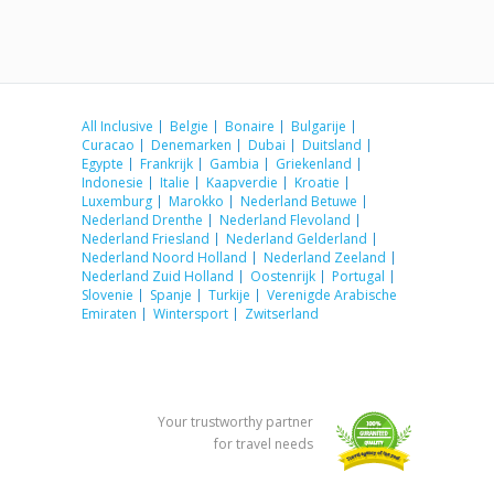
All Inclusive
Belgie
Bonaire
Bulgarije
Curacao
Denemarken
Dubai
Duitsland
Egypte
Frankrijk
Gambia
Griekenland
Indonesie
Italie
Kaapverdie
Kroatie
Luxemburg
Marokko
Nederland Betuwe
Nederland Drenthe
Nederland Flevoland
Nederland Friesland
Nederland Gelderland
Nederland Noord Holland
Nederland Zeeland
Nederland Zuid Holland
Oostenrijk
Portugal
Slovenie
Spanje
Turkije
Verenigde Arabische
Emiraten
Wintersport
Zwitserland
Your trustworthy partner
for travel needs