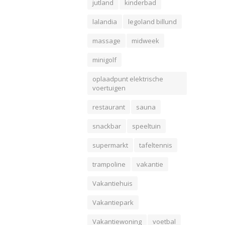
jutland
kinderbad
lalandia
legoland billund
massage
midweek
minigolf
oplaadpunt elektrische
voertuigen
restaurant
sauna
snackbar
speeltuin
supermarkt
tafeltennis
trampoline
vakantie
Vakantiehuis
Vakantiepark
Vakantiewoning
voetbal