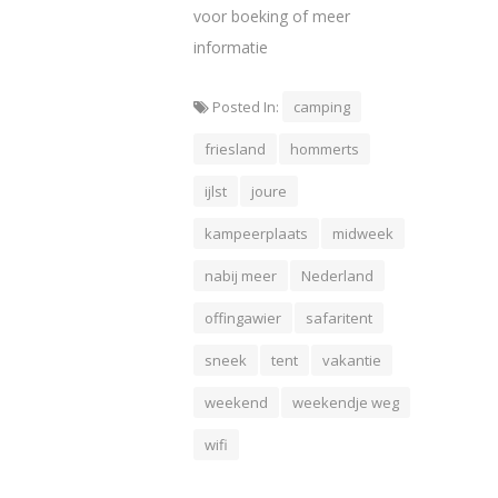
voor boeking of meer
informatie
Posted In:
camping
friesland
hommerts
ijlst
joure
kampeerplaats
midweek
nabij meer
Nederland
offingawier
safaritent
sneek
tent
vakantie
weekend
weekendje weg
wifi