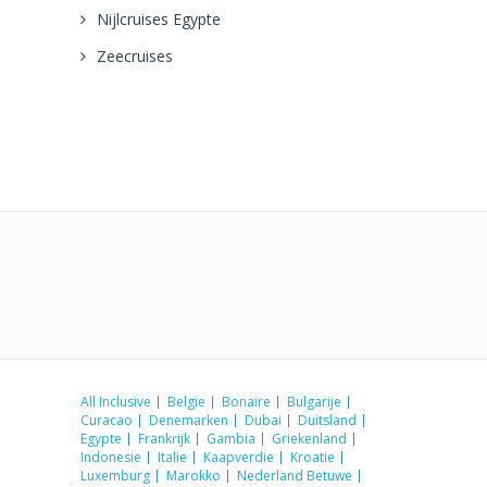
Nijlcruises Egypte
Zeecruises
All Inclusive
Belgie
Bonaire
Bulgarije
Curacao
Denemarken
Dubai
Duitsland
Egypte
Frankrijk
Gambia
Griekenland
Indonesie
Italie
Kaapverdie
Kroatie
Luxemburg
Marokko
Nederland Betuwe