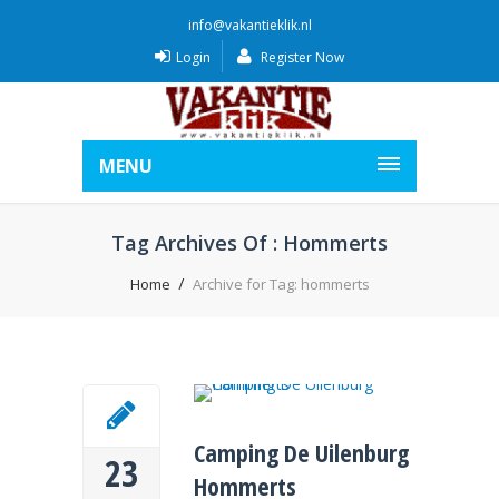
info@vakantieklik.nl
Login
Register Now
MENU
Tag Archives Of : Hommerts
Home
Archive for Tag: hommerts
Camping De Uilenburg
23
Hommerts