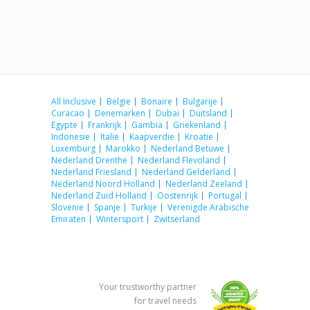
All Inclusive
Belgie
Bonaire
Bulgarije
Curacao
Denemarken
Dubai
Duitsland
Egypte
Frankrijk
Gambia
Griekenland
Indonesie
Italie
Kaapverdie
Kroatie
Luxemburg
Marokko
Nederland Betuwe
Nederland Drenthe
Nederland Flevoland
Nederland Friesland
Nederland Gelderland
Nederland Noord Holland
Nederland Zeeland
Nederland Zuid Holland
Oostenrijk
Portugal
Slovenie
Spanje
Turkije
Verenigde Arabische
Emiraten
Wintersport
Zwitserland
Your trustworthy partner
for travel needs