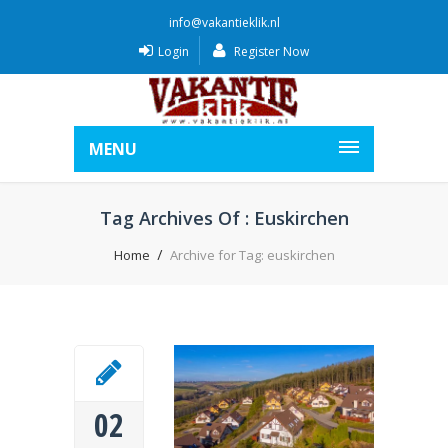
info@vakantieklik.nl
Login
Register Now
MENU
Tag Archives Of : Euskirchen
Home
Archive for Tag: euskirchen
02