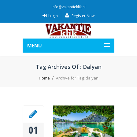
info@vakantieklik.nl
Login
Register Now
MENU
Tag Archives Of : Dalyan
Home
Archive for Tag: dalyan
01