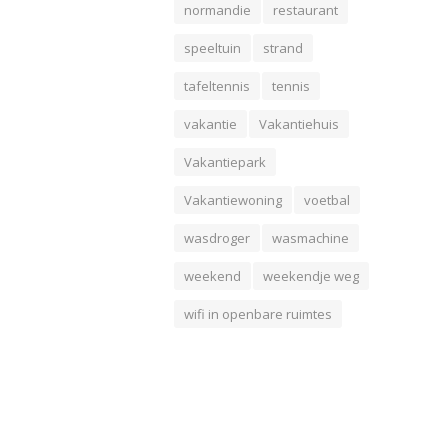
normandie
restaurant
speeltuin
strand
tafeltennis
tennis
vakantie
Vakantiehuis
Vakantiepark
Vakantiewoning
voetbal
wasdroger
wasmachine
weekend
weekendje weg
wifi in openbare ruimtes