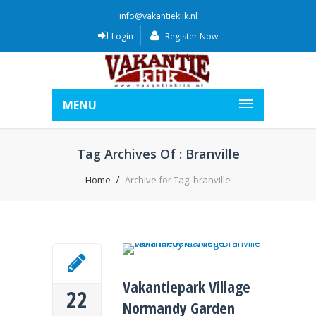
info@vakantieklik.nl
Login
Register Now
MENU
Tag Archives Of : Branville
Home
Archive for Tag: branville
Vakantiepark Village
22
Normandy Garden