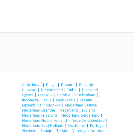
All Inclusive
Belgie
Bonaire
Bulgarije
Curacao
Denemarken
Dubai
Duitsland
Egypte
Frankrijk
Gambia
Griekenland
Indonesie
Italie
Kaapverdie
Kroatie
Luxemburg
Marokko
Nederland Betuwe
Nederland Drenthe
Nederland Flevoland
Nederland Friesland
Nederland Gelderland
Nederland Noord Holland
Nederland Zeeland
Nederland Zuid Holland
Oostenrijk
Portugal
Slovenie
Spanje
Turkije
Verenigde Arabische