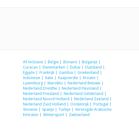
All Inclusive
Belgie
Bonaire
Bulgarije
Curacao
Denemarken
Dubai
Duitsland
Egypte
Frankrijk
Gambia
Griekenland
Indonesie
Italie
Kaapverdie
Kroatie
Luxemburg
Marokko
Nederland Betuwe
Nederland Drenthe
Nederland Flevoland
Nederland Friesland
Nederland Gelderland
Nederland Noord Holland
Nederland Zeeland
Nederland Zuid Holland
Oostenrijk
Portugal
Slovenie
Spanje
Turkije
Verenigde Arabische
Emiraten
Wintersport
Zwitserland