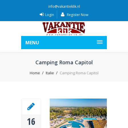
info@vakantieklik.nl
Login
Register Now
MENU
Camping Roma Capitol
Home
Italie
Camping Roma Capitol
16