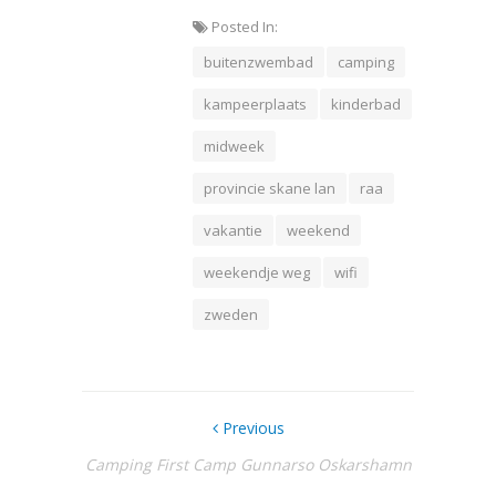
Posted In:
buitenzwembad
camping
kampeerplaats
kinderbad
midweek
provincie skane lan
raa
vakantie
weekend
weekendje weg
wifi
zweden
Previous
Camping First Camp Gunnarso Oskarshamn