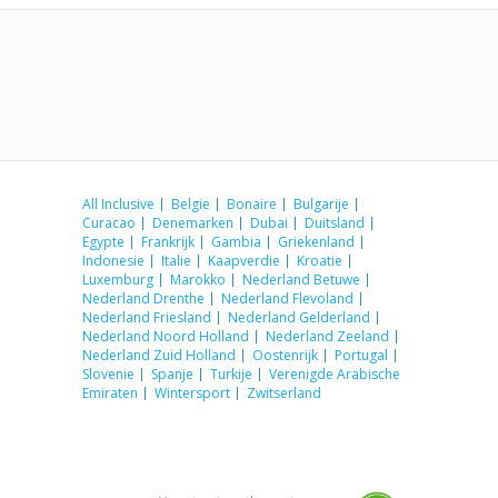
All Inclusive
Belgie
Bonaire
Bulgarije
Curacao
Denemarken
Dubai
Duitsland
Egypte
Frankrijk
Gambia
Griekenland
Indonesie
Italie
Kaapverdie
Kroatie
Luxemburg
Marokko
Nederland Betuwe
Nederland Drenthe
Nederland Flevoland
Nederland Friesland
Nederland Gelderland
Nederland Noord Holland
Nederland Zeeland
Nederland Zuid Holland
Oostenrijk
Portugal
Slovenie
Spanje
Turkije
Verenigde Arabische
Emiraten
Wintersport
Zwitserland