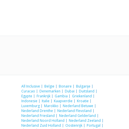
All Inclusive
Belgie
Bonaire
Bulgarije
Curacao
Denemarken
Dubai
Duitsland
Egypte
Frankrijk
Gambia
Griekenland
Indonesie
Italie
Kaapverdie
Kroatie
Luxemburg
Marokko
Nederland Betuwe
Nederland Drenthe
Nederland Flevoland
Nederland Friesland
Nederland Gelderland
Nederland Noord Holland
Nederland Zeeland
Nederland Zuid Holland
Oostenrijk
Portugal