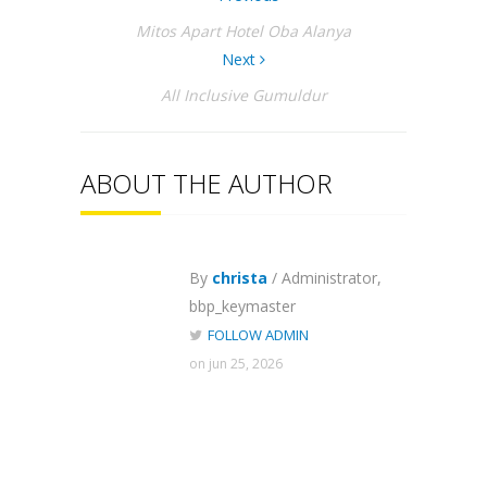
Mitos Apart Hotel Oba Alanya
Next
All Inclusive Gumuldur
ABOUT THE AUTHOR
By
christa
/ Administrator,
bbp_keymaster
FOLLOW ADMIN
on jun 25, 2026