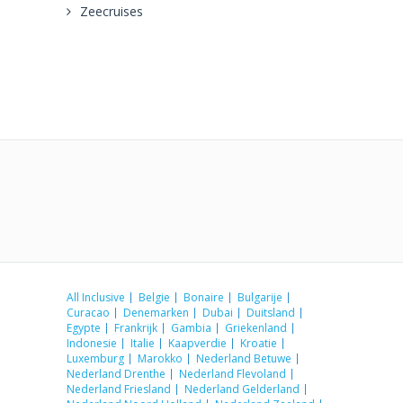
Zeecruises
All Inclusive
Belgie
Bonaire
Bulgarije
Curacao
Denemarken
Dubai
Duitsland
Egypte
Frankrijk
Gambia
Griekenland
Indonesie
Italie
Kaapverdie
Kroatie
Luxemburg
Marokko
Nederland Betuwe
Nederland Drenthe
Nederland Flevoland
Nederland Friesland
Nederland Gelderland