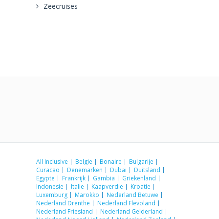
Zeecruises
All Inclusive
Belgie
Bonaire
Bulgarije
Curacao
Denemarken
Dubai
Duitsland
Egypte
Frankrijk
Gambia
Griekenland
Indonesie
Italie
Kaapverdie
Kroatie
Luxemburg
Marokko
Nederland Betuwe
Nederland Drenthe
Nederland Flevoland
Nederland Friesland
Nederland Gelderland