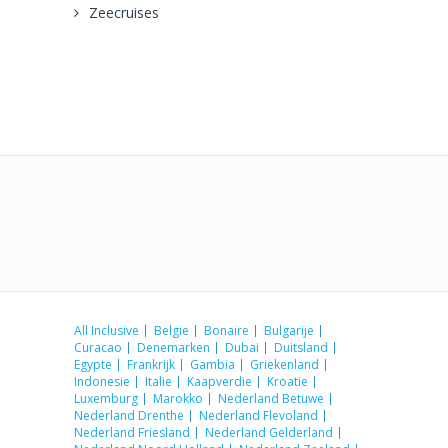
Zeecruises
All Inclusive
Belgie
Bonaire
Bulgarije
Curacao
Denemarken
Dubai
Duitsland
Egypte
Frankrijk
Gambia
Griekenland
Indonesie
Italie
Kaapverdie
Kroatie
Luxemburg
Marokko
Nederland Betuwe
Nederland Drenthe
Nederland Flevoland
Nederland Friesland
Nederland Gelderland