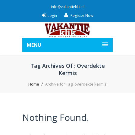
info@vakantieklik.nl
Login
Register Now
MENU
Tag Archives Of : Overdekte
Kermis
Home
Archive for Tag: overdekte kermis
Nothing Found.