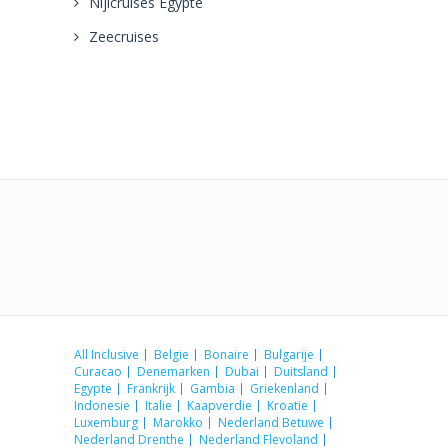
Nijlcruises Egypte
Zeecruises
All Inclusive
Belgie
Bonaire
Bulgarije
Curacao
Denemarken
Dubai
Duitsland
Egypte
Frankrijk
Gambia
Griekenland
Indonesie
Italie
Kaapverdie
Kroatie
Luxemburg
Marokko
Nederland Betuwe
Nederland Drenthe
Nederland Flevoland