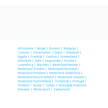
All Inclusive
Belgie
Bonaire
Bulgarije
Curacao
Denemarken
Dubai
Duitsland
Egypte
Frankrijk
Gambia
Griekenland
Indonesie
Italie
Kaapverdie
Kroatie
Luxemburg
Marokko
Nederland Betuwe
Nederland Drenthe
Nederland Flevoland
Nederland Friesland
Nederland Gelderland
Nederland Noord Holland
Nederland Zeeland
Nederland Zuid Holland
Oostenrijk
Portugal
Slovenie
Spanje
Turkije
Verenigde Arabische
Emiraten
Wintersport
Zwitserland