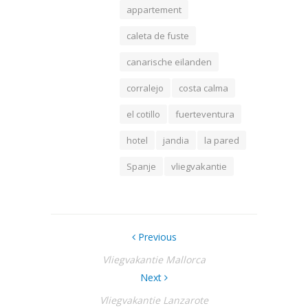
appartement
caleta de fuste
canarische eilanden
corralejo
costa calma
el cotillo
fuerteventura
hotel
jandia
la pared
Spanje
vliegvakantie
Previous
Vliegvakantie Mallorca
Next
Vliegvakantie Lanzarote