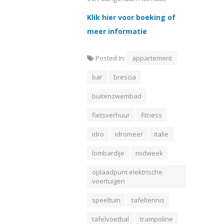
Klik hier voor boeking of
meer informatie
Posted In:
appartement
bar
brescia
buitenzwembad
fietsverhuur
fitness
idro
idromeer
italie
lombardije
midweek
oplaadpunt elektrische
voertuigen
speeltuin
tafeltennis
tafelvoetbal
trampoline