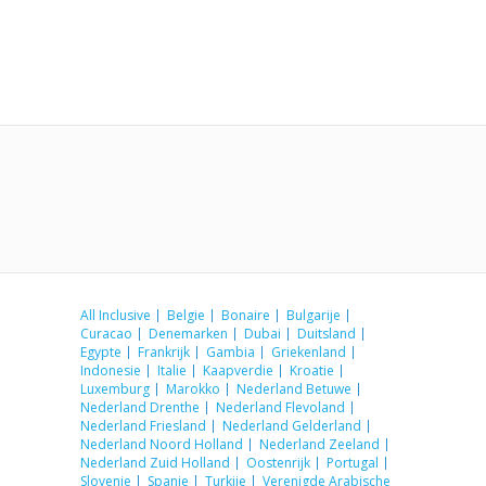
All Inclusive
Belgie
Bonaire
Bulgarije
Curacao
Denemarken
Dubai
Duitsland
Egypte
Frankrijk
Gambia
Griekenland
Indonesie
Italie
Kaapverdie
Kroatie
Luxemburg
Marokko
Nederland Betuwe
Nederland Drenthe
Nederland Flevoland
Nederland Friesland
Nederland Gelderland
Nederland Noord Holland
Nederland Zeeland
Nederland Zuid Holland
Oostenrijk
Portugal
Slovenie
Spanje
Turkije
Verenigde Arabische