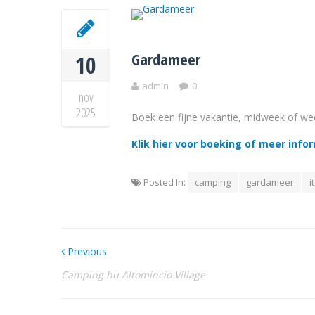
Gardameer
10
admin
0
nov
2025
Boek een fijne vakantie, midweek of we
Klik hier voor boeking of meer info
Posted In:
camping
gardameer
i
Previous
Camping hu Altomincio Village