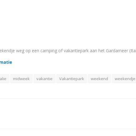
ekendje weg op een camping of vakantiepark aan het Gardameer (Ital
rmatie
talie
midweek
vakantie
Vakantiepark
weekend
weekendje