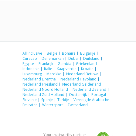
All Inclusive
Belgie
Bonaire
Bulgarije
Curacao
Denemarken
Dubai
Duitsland
Egypte
Frankrijk
Gambia
Griekenland
Indonesie
Italie
Kaapverdie
Kroatie
Luxemburg
Marokko
Nederland Betuwe
Nederland Drenthe
Nederland Flevoland
Nederland Friesland
Nederland Gelderland
Nederland Noord Holland
Nederland Zeeland
Nederland Zuid Holland
Oostenrijk
Portugal
Slovenie
Spanje
Turkije
Verenigde Arabische
Emiraten
Wintersport
Zwitserland
Your trustworthy partner