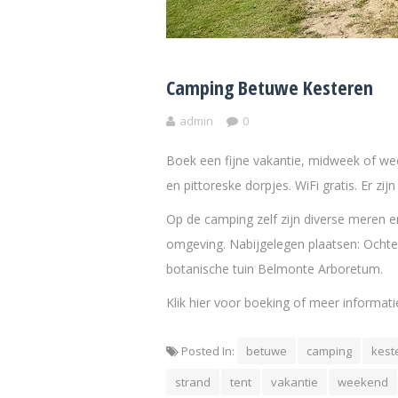
Camping Betuwe Kesteren
admin
0
Boek een fijne vakantie, midweek of w
en pittoreske dorpjes. WiFi gratis. Er z
Op de camping zelf zijn diverse meren 
omgeving. Nabijgelegen plaatsen: Ocht
botanische tuin Belmonte Arboretum.
Klik hier voor boeking of meer informati
Posted In:
betuwe
camping
kest
strand
tent
vakantie
weekend