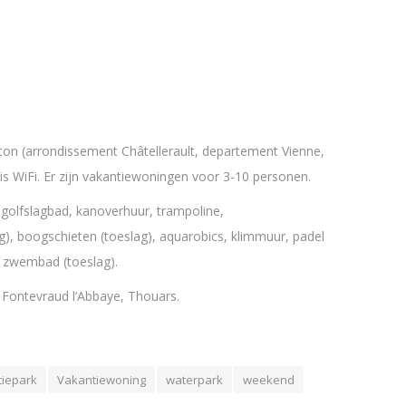
on (arrondissement Châtellerault, departement Vienne,
tis WiFi. Er zijn vakantiewoningen voor 3-10 personen.
golfslagbad, kanoverhuur, trampoline,
lag), boogschieten (toeslag), aquarobics, klimmuur, padel
a zwembad (toeslag).
, Fontevraud l’Abbaye, Thouars.
iepark
Vakantiewoning
waterpark
weekend