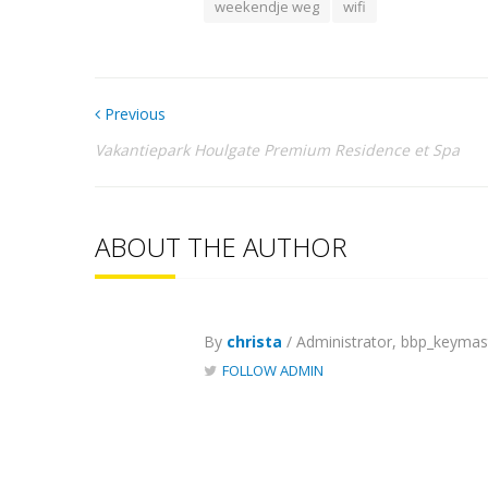
weekendje weg
wifi
Previous
Vakantiepark Houlgate Premium Residence et Spa
ABOUT THE AUTHOR
By
christa
/ Administrator, bbp_keymas
FOLLOW ADMIN