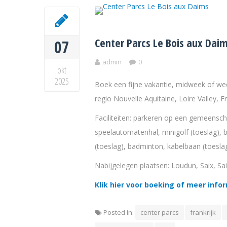
Center Parcs Le Bois aux Dai
07
admin
0
okt
2025
Boek een fijne vakantie, midweek of we
regio Nouvelle Aquitaine, Loire Valley, 
Faciliteiten: parkeren op een gemeensc
speelautomatenhal, minigolf (toeslag), b
(toeslag), badminton, kabelbaan (toesl
Nabijgelegen plaatsen: Loudun, Saix, Sa
Klik hier voor boeking of meer info
Posted In:
center parcs
frankrijk