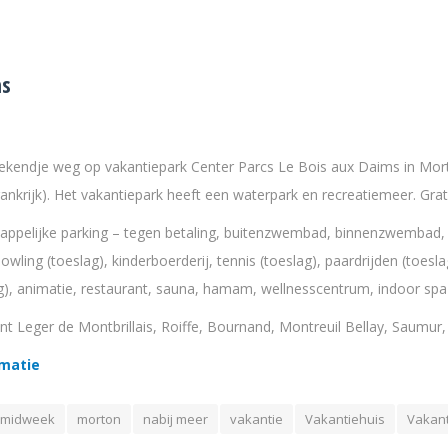
ms
ekendje weg op vakantiepark Center Parcs Le Bois aux Daims in Mort
Frankrijk). Het vakantiepark heeft een waterpark en recreatiemeer. Gra
happelijke parking – tegen betaling, buitenzwembad, binnenzwembad, 
owling (toeslag), kinderboerderij, tennis (toeslag), paardrijden (toes
ag), animatie, restaurant, sauna, hamam, wellnesscentrum, indoor sp
int Leger de Montbrillais, Roiffe, Bournand, Montreuil Bellay, Saumur
rmatie
midweek
morton
nabij meer
vakantie
Vakantiehuis
Vakant