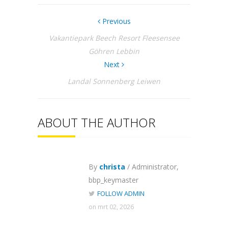
Previous
Vakantiepark Beech Resort Fleesensee
Göhren Lebbin
Next
Landal Sonnenberg Leiwen
ABOUT THE AUTHOR
By
christa
/ Administrator,
bbp_keymaster
FOLLOW ADMIN
on mrt 02, 2026