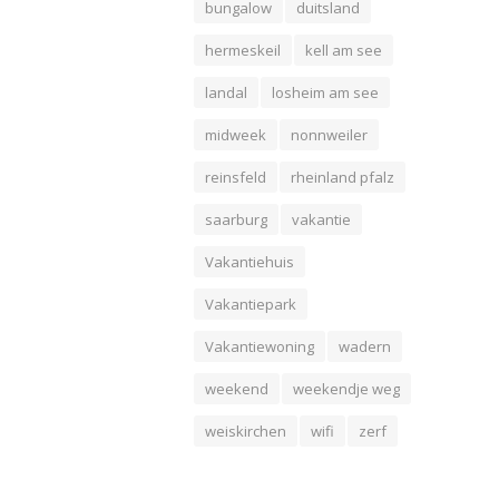
bungalow
duitsland
hermeskeil
kell am see
landal
losheim am see
midweek
nonnweiler
reinsfeld
rheinland pfalz
saarburg
vakantie
Vakantiehuis
Vakantiepark
Vakantiewoning
wadern
weekend
weekendje weg
weiskirchen
wifi
zerf