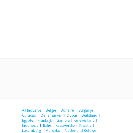
All Inclusive
Belgie
Bonaire
Bulgarije
Curacao
Denemarken
Dubai
Duitsland
Egypte
Frankrijk
Gambia
Griekenland
Indonesie
Italie
Kaapverdie
Kroatie
Luxemburg
Marokko
Nederland Betuwe