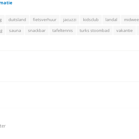
rmatie
g
duitsland
fietsverhuur
jacuzzi
kidsclub
landal
midwee
g
sauna
snackbar
tafeltennis
turks stoombad
vakantie
ter