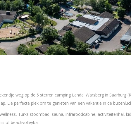
ekendje weg op de 5 sterren camping Landal Warsberg in Saarburg (Rh
. De perfecte plek om te genieten van een vakantie in de buitenluch
wellness, Turks stoombad, sauna, infraroodcabine, activiteitenhal, kid
nis of beachvolleybal.