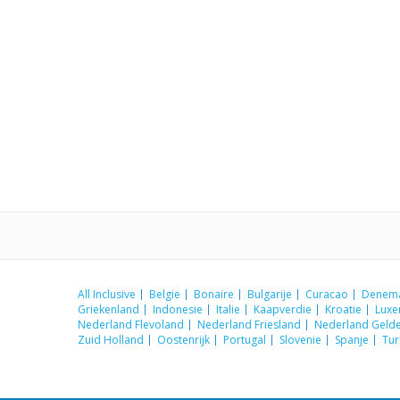
All Inclusive
Belgie
Bonaire
Bulgarije
Curacao
Denem
Griekenland
Indonesie
Italie
Kaapverdie
Kroatie
Lux
Nederland Flevoland
Nederland Friesland
Nederland Gelde
Zuid Holland
Oostenrijk
Portugal
Slovenie
Spanje
Tur