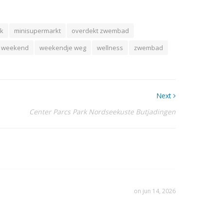
k
minisupermarkt
overdekt zwembad
weekend
weekendje weg
wellness
zwembad
Next
Center Parcs Park Nordseekuste Butjadingen
on jun 14, 2026