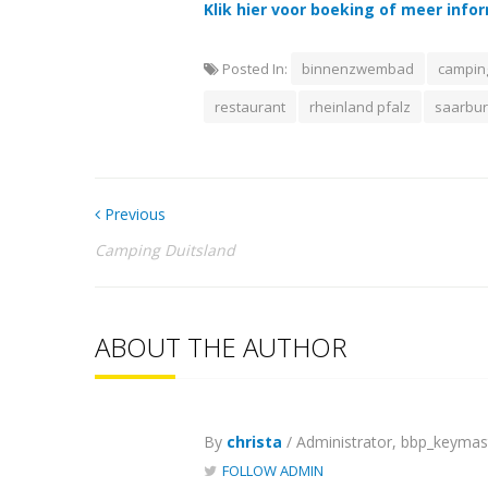
Klik hier voor boeking of meer info
Posted In:
binnenzwembad
campin
restaurant
rheinland pfalz
saarbur
Previous
Camping Duitsland
ABOUT THE AUTHOR
By
christa
/ Administrator, bbp_keymas
FOLLOW ADMIN