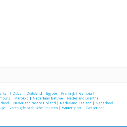
arken
Dubai
Duitsland
Egypte
Frankrijk
Gambia
emburg
Marokko
Nederland Betuwe
Nederland Drenthe
rland
Nederland Noord Holland
Nederland Zeeland
Nederland
kije
Verenigde Arabische Emiraten
Wintersport
Zwitserland