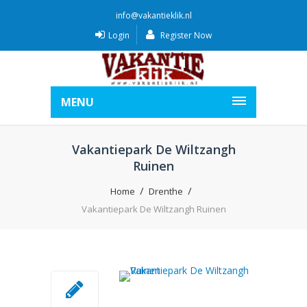
info@vakantieklik.nl
Login
Register Now
MENU
Vakantiepark De Wiltzangh
Ruinen
Home
Drenthe
Vakantiepark De Wiltzangh Ruinen