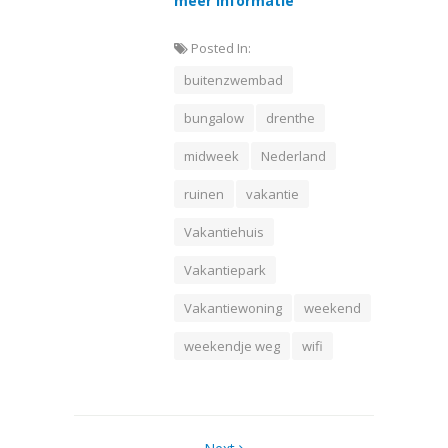
meer informatie
Posted In:
buitenzwembad
bungalow
drenthe
midweek
Nederland
ruinen
vakantie
Vakantiehuis
Vakantiepark
Vakantiewoning
weekend
weekendje weg
wifi