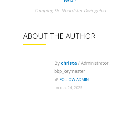
Next
Camping De Noordster Dwingeloo
ABOUT THE AUTHOR
By
christa
/ Administrator,
bbp_keymaster
FOLLOW ADMIN
on dec 24, 2025