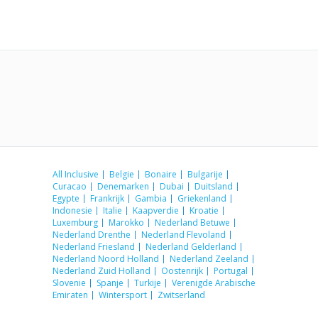
All Inclusive
Belgie
Bonaire
Bulgarije
Curacao
Denemarken
Dubai
Duitsland
Egypte
Frankrijk
Gambia
Griekenland
Indonesie
Italie
Kaapverdie
Kroatie
Luxemburg
Marokko
Nederland Betuwe
Nederland Drenthe
Nederland Flevoland
Nederland Friesland
Nederland Gelderland
Nederland Noord Holland
Nederland Zeeland
Nederland Zuid Holland
Oostenrijk
Portugal
Slovenie
Spanje
Turkije
Verenigde Arabische
Emiraten
Wintersport
Zwitserland