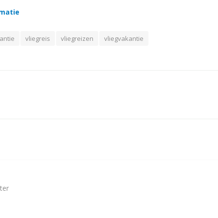
rmatie
antie
vliegreis
vliegreizen
vliegvakantie
ter