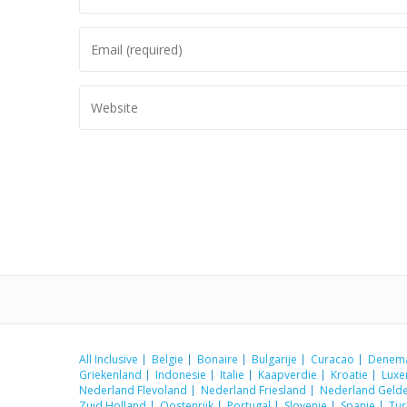
All Inclusive
Belgie
Bonaire
Bulgarije
Curacao
Denem
Griekenland
Indonesie
Italie
Kaapverdie
Kroatie
Lux
Nederland Flevoland
Nederland Friesland
Nederland Gelde
Zuid Holland
Oostenrijk
Portugal
Slovenie
Spanje
Tur