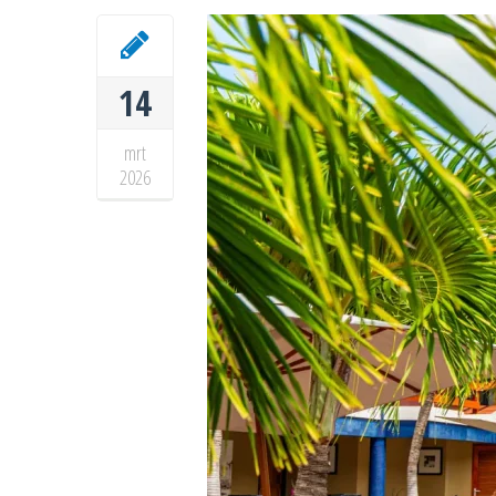
14
mrt
2026