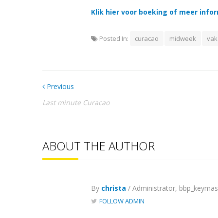
Klik hier voor boeking of meer info
Posted In:
curacao
midweek
vak
Previous
Last minute Curacao
ABOUT THE AUTHOR
By
christa
/ Administrator, bbp_keymas
FOLLOW ADMIN