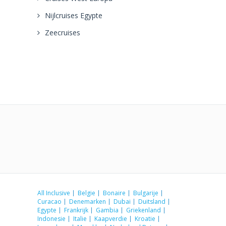
Nijlcruises Egypte
Zeecruises
All Inclusive
Belgie
Bonaire
Bulgarije
Curacao
Denemarken
Dubai
Duitsland
Egypte
Frankrijk
Gambia
Griekenland
Indonesie
Italie
Kaapverdie
Kroatie