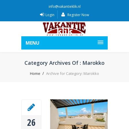
info@vakantieklik.nl
Login
Register Now
MENU
Category Archives Of : Marokko
Home
Archive for Category: Marokko
26