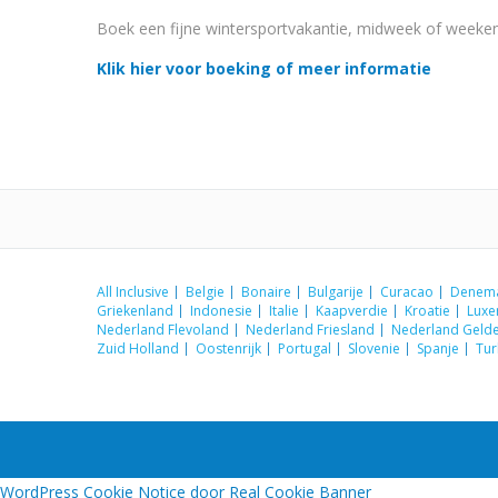
Boek een fijne wintersportvakantie, midweek of weeken
Klik hier voor boeking of meer informatie
All Inclusive
Belgie
Bonaire
Bulgarije
Curacao
Denem
Griekenland
Indonesie
Italie
Kaapverdie
Kroatie
Lux
Nederland Flevoland
Nederland Friesland
Nederland Gelde
Zuid Holland
Oostenrijk
Portugal
Slovenie
Spanje
Tur
WordPress Cookie Notice door Real Cookie Banner