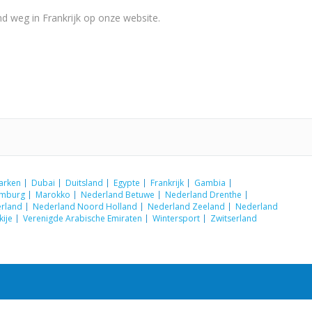
d weg in Frankrijk op onze website.
arken
Dubai
Duitsland
Egypte
Frankrijk
Gambia
emburg
Marokko
Nederland Betuwe
Nederland Drenthe
rland
Nederland Noord Holland
Nederland Zeeland
Nederland
kije
Verenigde Arabische Emiraten
Wintersport
Zwitserland