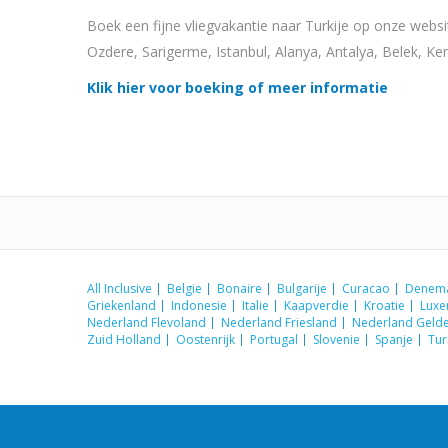
Boek een fijne vliegvakantie naar Turkije op onze webs
Ozdere, Sarigerme, Istanbul, Alanya, Antalya, Belek, Ke
Klik hier voor boeking of meer informatie
All Inclusive
Belgie
Bonaire
Bulgarije
Curacao
Denem
Griekenland
Indonesie
Italie
Kaapverdie
Kroatie
Lux
Nederland Flevoland
Nederland Friesland
Nederland Gelde
Zuid Holland
Oostenrijk
Portugal
Slovenie
Spanje
Tur