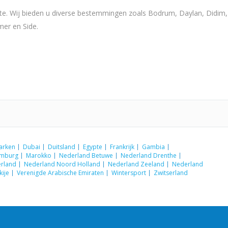
ite. Wij bieden u diverse bestemmingen zoals Bodrum, Daylan, Didim,
mer en Side.
arken
Dubai
Duitsland
Egypte
Frankrijk
Gambia
emburg
Marokko
Nederland Betuwe
Nederland Drenthe
rland
Nederland Noord Holland
Nederland Zeeland
Nederland
kije
Verenigde Arabische Emiraten
Wintersport
Zwitserland