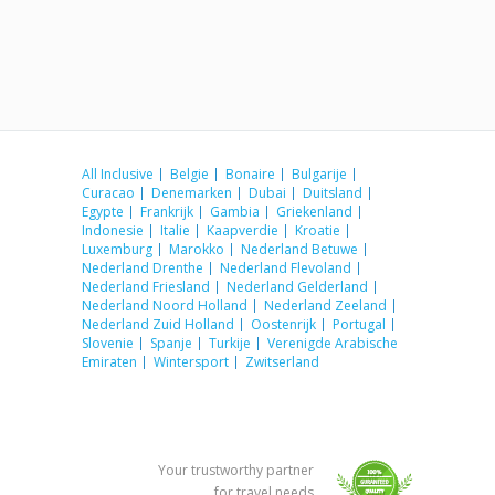
All Inclusive
Belgie
Bonaire
Bulgarije
Curacao
Denemarken
Dubai
Duitsland
Egypte
Frankrijk
Gambia
Griekenland
Indonesie
Italie
Kaapverdie
Kroatie
Luxemburg
Marokko
Nederland Betuwe
Nederland Drenthe
Nederland Flevoland
Nederland Friesland
Nederland Gelderland
Nederland Noord Holland
Nederland Zeeland
Nederland Zuid Holland
Oostenrijk
Portugal
Slovenie
Spanje
Turkije
Verenigde Arabische
Emiraten
Wintersport
Zwitserland
Your trustworthy partner
for travel needs