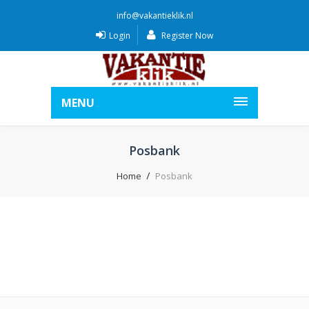
info@vakantieklik.nl
Login
Register Now
MENU
Posbank
Home
Posbank