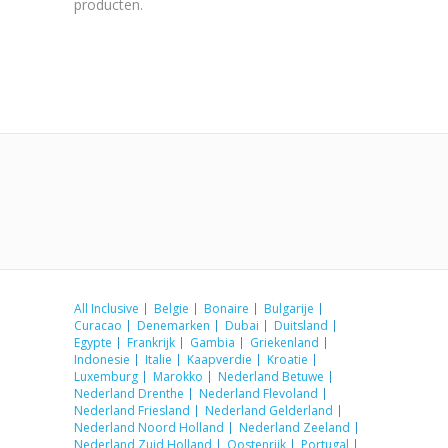
producten.
All Inclusive
Belgie
Bonaire
Bulgarije
Curacao
Denemarken
Dubai
Duitsland
Egypte
Frankrijk
Gambia
Griekenland
Indonesie
Italie
Kaapverdie
Kroatie
Luxemburg
Marokko
Nederland Betuwe
Nederland Drenthe
Nederland Flevoland
Nederland Friesland
Nederland Gelderland
Nederland Noord Holland
Nederland Zeeland
Nederland Zuid Holland
Oostenrijk
Portugal