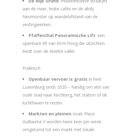
De wijk Grund
: middeleeuwse straatjes
aan de rivier, leuke cafés en de abdij
Neumünster op wandelafstand van de
vestingwerken.
Pfaffenthal Panoramische Lift
: een
openbare lift van 60 m hoog die uitzichten
biedt over de Alzette-vallei.
Praktisch
Openbaar vervoer is gratis
in heel
Luxemburg sinds 2020 – handig om vlot van
oude stad naar Kirchberg, het station of de
luchthaven te reizen.
Markten en pleinen
zoals Place
Guillaume II worden twee keer per week
omgeturnd tot een markt met lokale